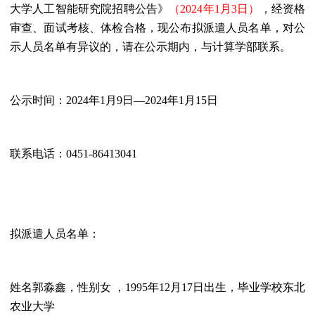
大学人工智能研究院
招聘公告》
（2024年1月3日）
，经
资格
审查、
面试考核、体检合格，现公布拟
派遣人
员名单，对公
示人员名单有异议的，请在公示期内，与计算学部
联系。
公示时间：
2024
年
1
月
9
日
—2024
年
1
月
15
日
联系
电话：
0451-86
413041
拟
派遣
人
员
名单：
姓名郭淼鑫
，
性别女
，
1995
年
12
月17日出生，
毕业学校东北
农业大学